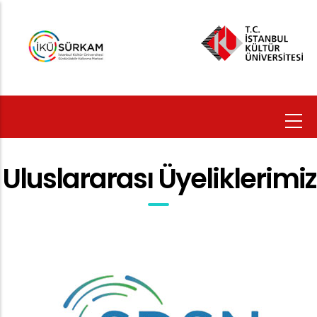
Ana
içeriğe
atla
Uluslararası Üyeliklerimiz