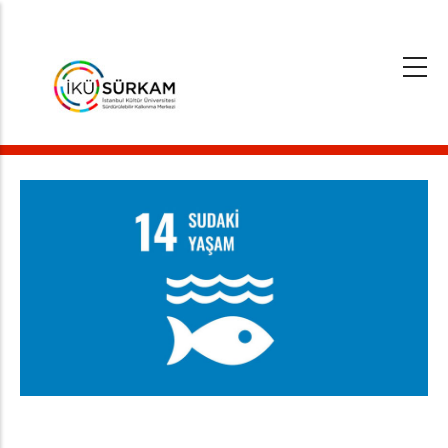
Ana
içeriğe
atla