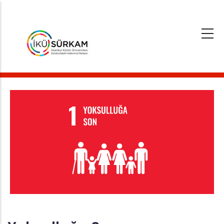
Ana
içeriğe
atla