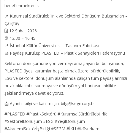
hedeflenmektedir.
📌 Kurumsal Sürdürülebilirlik ve Sektörel Dönüşüm Buluşmaları –
Çalıştay
🗓 12 Şubat 2026
⏰ 12.30 – 16.45
📍 İstanbul Kültür Üniversitesi | Tasarım Fabrikası
🤝 Paydaş Kuruluş: PLASFED – Plastik Sanayicileri Federasyonu
Sektörün dönüşümüne yön vermeyi amaçlayan bu buluşmada;
PLASFED üyesi kurumlar başta olmak üzere, sürdürülebilirlik,
ESG ve sektörel dönüşüm alanlarında çalışan tüm paydaşlarımızı
ortak akla katkı sunmaya ve dönüşüm yol haritasını birlikte
şekillendirmeye davet ediyoruz.
📩 Ayrıntılı bilgi ve katılım için: bilgi@segm.org.tr
#PLASFED #PlastikSektörü #KurumsalSürdürülebilirlik
#SektörelDönüşüm #ESG #YeşilDönüşüm
#AkademiSektörİşBirliği #SEGM #İKÜ #iküsürkam