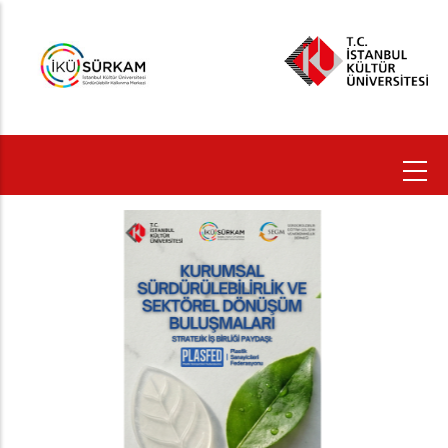
Ana
içeriğe
atla