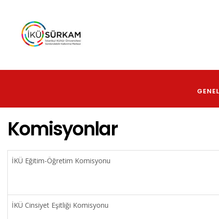
Ana
içeriğe
atla
Main
Navig
GENEL
Komisyonlar
İKÜ Eğitim-Öğretim Komisyonu
İKÜ Cinsiyet Eşitliği Komisyonu